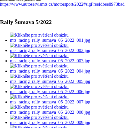
https://www.autoservismts.cz/motorsport/2022#sigFreeIdbee8973bad
Rally Šumava 5/2022