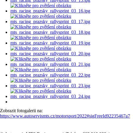
Zobrazit fotogalerii na:
https://www.autoservismts.cz/motorsport/2022#sigFreeId92235467a7